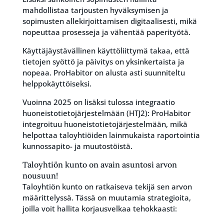
mahdollistaa tarjousten hyväksymisen ja
sopimusten allekirjoittamisen digitaalisesti, mikä
nopeuttaa prosesseja ja vähentää paperityötä.
Käyttäjäystävällinen käyttöliittymä takaa, että
tietojen syöttö ja päivitys on yksinkertaista ja
nopeaa. ProHabitor on alusta asti suunniteltu
helppokäyttöiseksi.
Vuoinna 2025 on lisäksi tulossa integraatio
huoneistotietojärjestelmään (HTJ2): ProHabitor
integroituu huoneistotietojärjestelmään, mikä
helpottaa taloyhtiöiden lainmukaista raportointia
kunnossapito- ja muutostöistä.
Taloyhtiön kunto on avain asuntosi arvon
nousuun!
Taloyhtiön kunto on ratkaiseva tekijä sen arvon
määrittelyssä. Tässä on muutamia strategioita,
joilla voit hallita korjausvelkaa tehokkaasti: