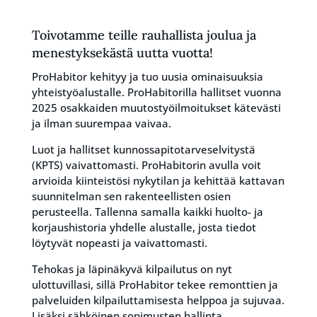
Toivotamme teille rauhallista joulua ja
menestyksekästä uutta vuotta!
ProHabitor kehityy ja tuo uusia ominaisuuksia
yhteistyöalustalle. ProHabitorilla hallitset vuonna
2025 osakkaiden muutostyöilmoitukset kätevästi
ja ilman suurempaa vaivaa.
Luot ja hallitset kunnossapitotarveselvitystä
(KPTS) vaivattomasti. ProHabitorin avulla voit
arvioida kiinteistösi nykytilan ja kehittää kattavan
suunnitelman sen rakenteellisten osien
perusteella. Tallenna samalla kaikki huolto- ja
korjaushistoria yhdelle alustalle, josta tiedot
löytyvät nopeasti ja vaivattomasti.
Tehokas ja läpinäkyvä kilpailutus on nyt
ulottuvillasi, sillä ProHabitor tekee remonttien ja
palveluiden kilpailuttamisesta helppoa ja sujuvaa.
Lisäksi sähköinen sopimusten hallinta